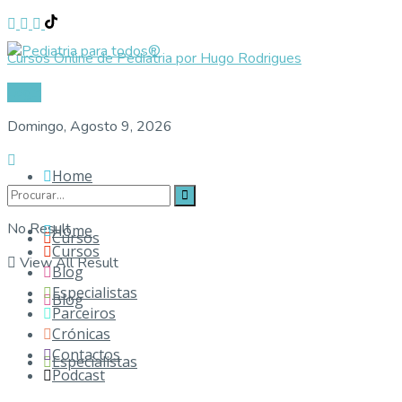
Cursos Online de Pediatria por Hugo Rodrigues
Login
Domingo, Agosto 9, 2026
Home
No Result
Home
Cursos
Cursos
View All Result
Blog
Especialistas
Blog
Parceiros
Crónicas
Contactos
Especialistas
Podcast