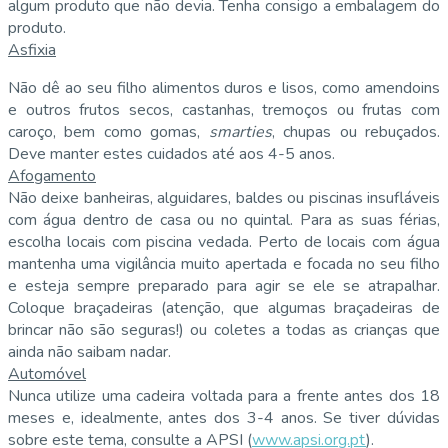
algum produto que não devia. Tenha consigo a embalagem do
produto.
Asfixia
Não dê ao seu filho alimentos duros e lisos, como amendoins
e outros frutos secos, castanhas, tremoços ou frutas com
caroço, bem como gomas,
smarties
, chupas ou rebuçados.
Deve manter estes cuidados até aos 4-5 anos.
Afogamento
Não deixe banheiras, alguidares, baldes ou piscinas insufláveis
com água dentro de casa ou no quintal. Para as suas férias,
escolha locais com piscina vedada. Perto de locais com água
mantenha uma vigilância muito apertada e focada no seu filho
e esteja sempre preparado para agir se ele se atrapalhar.
Coloque braçadeiras (atenção, que algumas braçadeiras de
brincar não são seguras!) ou coletes a todas as crianças que
ainda não saibam nadar.
Automóvel
Nunca utilize uma cadeira voltada para a frente antes dos 18
meses e, idealmente, antes dos 3-4 anos. Se tiver dúvidas
sobre este tema, consulte a APSI (
www.apsi.org.pt
).