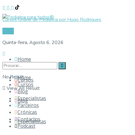
Cursos Online de Pediatria por Hugo Rodrigues
Login
Quinta-feira, Agosto 6, 2026
Home
No Result
Home
Cursos
Cursos
View All Result
Blog
Especialistas
Blog
Parceiros
Crónicas
Contactos
Especialistas
Podcast