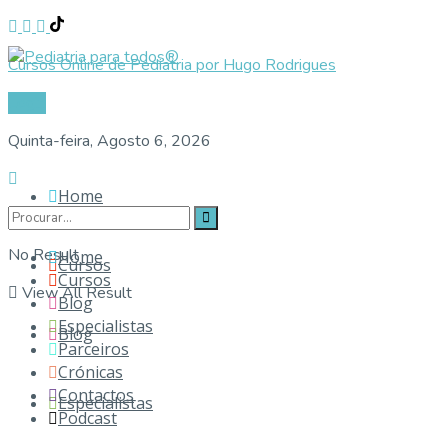
Cursos Online de Pediatria por Hugo Rodrigues
Login
Quinta-feira, Agosto 6, 2026
Home
No Result
Home
Cursos
Cursos
View All Result
Blog
Especialistas
Blog
Parceiros
Crónicas
Contactos
Especialistas
Podcast