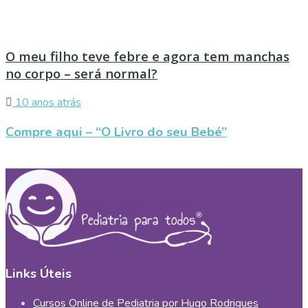
O meu filho teve febre e agora tem manchas
no corpo – será normal?
10 anos atrás
Compre aqui – “O Livro do seu Bebé”
Links Úteis
Cursos Online de Pediatria por Hugo Rodrigues