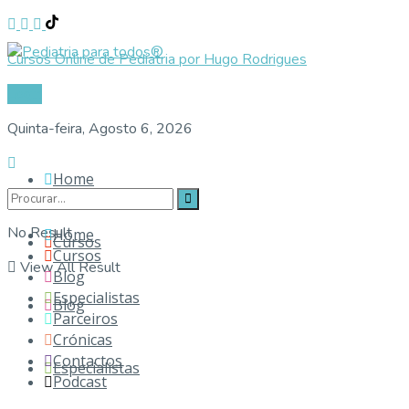
Cursos Online de Pediatria por Hugo Rodrigues
Login
Quinta-feira, Agosto 6, 2026
Home
No Result
Home
Cursos
Cursos
View All Result
Blog
Especialistas
Blog
Parceiros
Crónicas
Contactos
Especialistas
Podcast