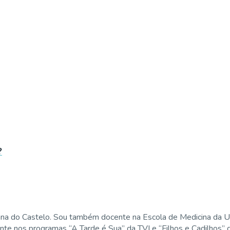
?
ana do Castelo. Sou também docente na Escola de Medicina da U
ente nos programas “A Tarde é Sua” da TVI e “Filhos e Cadilhos”