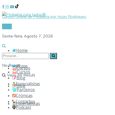
Cursos Online de Pediatria por Hugo Rodrigues
Login
Sexta-feira, Agosto 7, 2026
Home
No Result
Home
Cursos
Cursos
View All Result
Blog
Especialistas
Blog
Parceiros
Crónicas
Contactos
Especialistas
Podcast