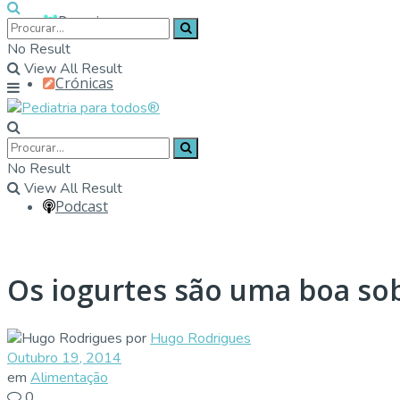
Parceiros
No Result
View All Result
Crónicas
Contactos
No Result
View All Result
Podcast
Os iogurtes são uma boa s
por
Hugo Rodrigues
Outubro 19, 2014
em
Alimentação
0