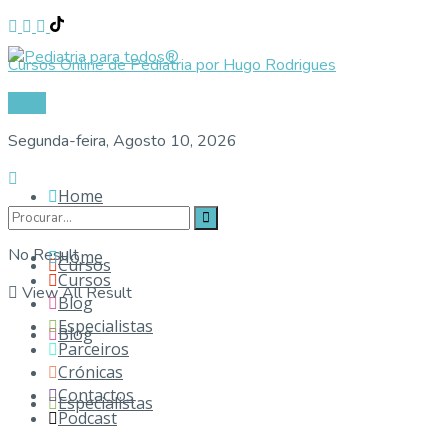
Cursos Online de Pediatria por Hugo Rodrigues
Login
Segunda-feira, Agosto 10, 2026
Home
No Result
Home
Cursos
Cursos
View All Result
Blog
Especialistas
Blog
Parceiros
Crónicas
Contactos
Especialistas
Podcast