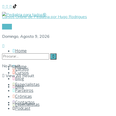
Cursos Online de Pediatria por Hugo Rodrigues
Login
Domingo, Agosto 9, 2026
Home
No Result
Home
Cursos
Cursos
View All Result
Blog
Especialistas
Blog
Parceiros
Crónicas
Contactos
Especialistas
Podcast