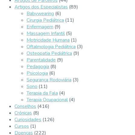
Artigos de Parceiros
(44)
Artigos dos Especialistas
(89)
Babywearing
(6)
Cirurgia Pediátrica
(11)
Enfermagem
(9)
Massagem Infantil
(5)
Motricidade Humana
(1)
Oftalmologia Pediátrica
(3)
Osteopatia Pediátrica
(9)
Parentalidade
(9)
Pedagogia
(8)
Psicologia
(6)
Segurança Rodoviária
(3)
Sono
(11)
Terapia da Fala
(4)
Terapia Ocupacional
(4)
Conselhos
(416)
Crónicas
(8)
Curiosidades
(126)
Cursos
(1)
Doenças
(222)