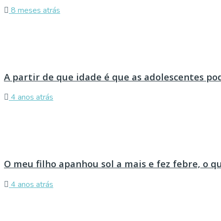
8 meses atrás
A partir de que idade é que as adolescentes p
4 anos atrás
O meu filho apanhou sol a mais e fez febre, o q
4 anos atrás