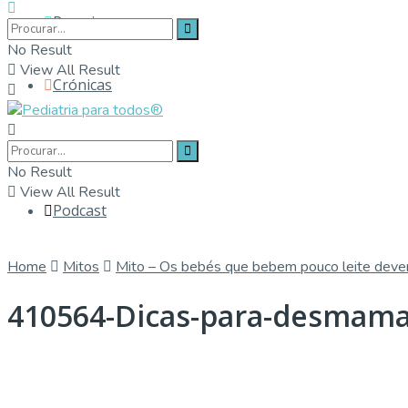
Parceiros
No Result
View All Result
Crónicas
Contactos
No Result
View All Result
Podcast
Home
Mitos
Mito – Os bebés que bebem pouco leite deve
410564-Dicas-para-desmam