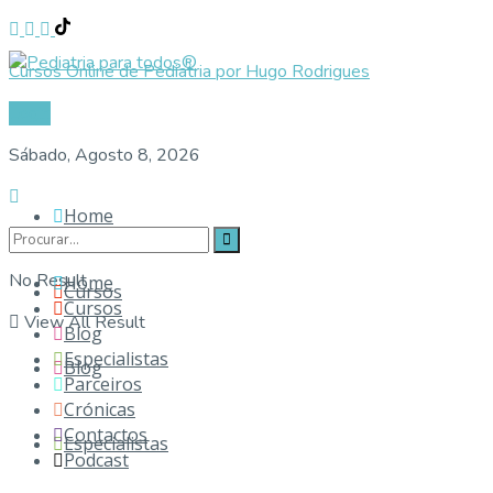
Cursos Online de Pediatria por Hugo Rodrigues
Login
Sábado, Agosto 8, 2026
Home
No Result
Home
Cursos
Cursos
View All Result
Blog
Especialistas
Blog
Parceiros
Crónicas
Contactos
Especialistas
Podcast