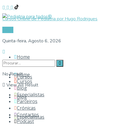
Cursos Online de Pediatria por Hugo Rodrigues
Login
Quinta-feira, Agosto 6, 2026
Home
No Result
Home
Cursos
Cursos
View All Result
Blog
Especialistas
Blog
Parceiros
Crónicas
Contactos
Especialistas
Podcast