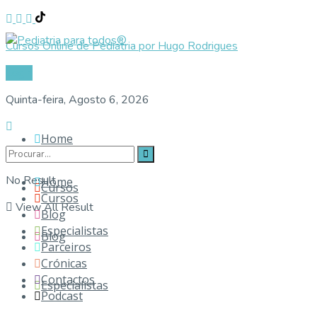
Cursos Online de Pediatria por Hugo Rodrigues
Login
Quinta-feira, Agosto 6, 2026
Home
No Result
Home
Cursos
Cursos
View All Result
Blog
Especialistas
Blog
Parceiros
Crónicas
Contactos
Especialistas
Podcast