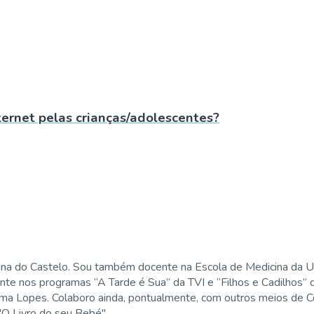
ernet pelas crianças/adolescentes?
ana do Castelo. Sou também docente na Escola de Medicina da U
ente nos programas “A Tarde é Sua” da TVI e “Filhos e Cadilhos”
ima Lopes. Colaboro ainda, pontualmente, com outros meios de Co
 "O Livro do seu Bebé".