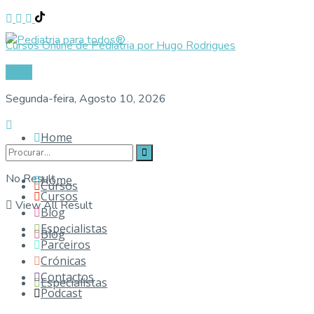
Cursos Online de Pediatria por Hugo Rodrigues
Login
Segunda-feira, Agosto 10, 2026
Home
No Result
Home
Cursos
Cursos
View All Result
Blog
Especialistas
Blog
Parceiros
Crónicas
Contactos
Especialistas
Podcast