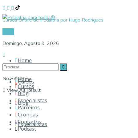
Cursos Online de Pediatria por Hugo Rodrigues
Login
Domingo, Agosto 9, 2026
Home
No Result
Home
Cursos
Cursos
View All Result
Blog
Especialistas
Blog
Parceiros
Crónicas
Contactos
Especialistas
Podcast