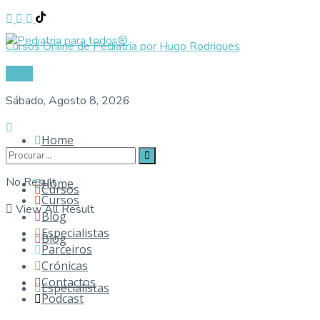
Cursos Online de Pediatria por Hugo Rodrigues
Login
Sábado, Agosto 8, 2026
Home
No Result
Home
Cursos
Cursos
View All Result
Blog
Especialistas
Blog
Parceiros
Crónicas
Contactos
Especialistas
Podcast