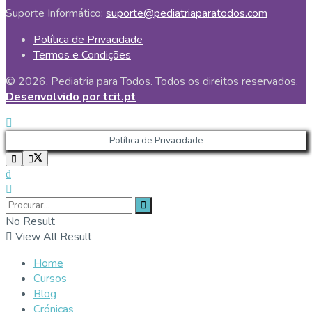
Suporte Informático:
suporte@pediatriaparatodos.com
Política de Privacidade
Termos e Condições
© 2026, Pediatria para Todos. Todos os direitos reservados.
Desenvolvido por tcit.pt
Política de Privacidade
No Result
View All Result
Home
Cursos
Blog
Crónicas