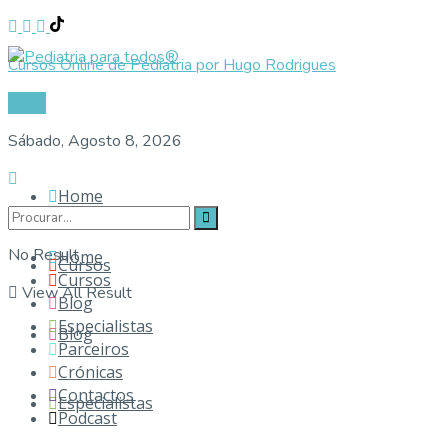
Cursos Online de Pediatria por Hugo Rodrigues
Login
Sábado, Agosto 8, 2026
Home
No Result
Home
Cursos
Cursos
View All Result
Blog
Especialistas
Blog
Parceiros
Crónicas
Contactos
Especialistas
Podcast