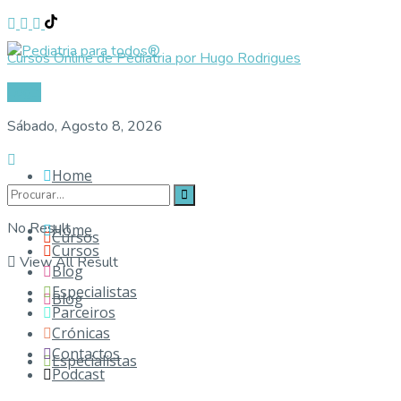
Cursos Online de Pediatria por Hugo Rodrigues
Login
Sábado, Agosto 8, 2026
Home
No Result
Home
Cursos
Cursos
View All Result
Blog
Especialistas
Blog
Parceiros
Crónicas
Contactos
Especialistas
Podcast