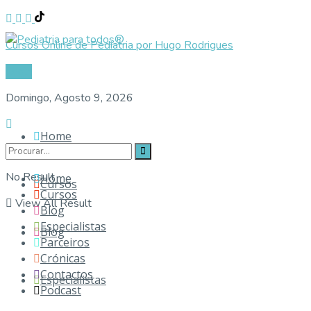
Cursos Online de Pediatria por Hugo Rodrigues
Login
Domingo, Agosto 9, 2026
Home
No Result
Home
Cursos
Cursos
View All Result
Blog
Especialistas
Blog
Parceiros
Crónicas
Contactos
Especialistas
Podcast