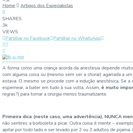
Home
Artigos dos Especialistas
0
SHARES
3k
VIEWS
Partilhar no Facebook
Partilhar no WhatsApp
A forma como uma criança acorda da anestesia depende muito 
com alguma coisa ou (mesmo sem ser a chorar) agarrada a um b
estava. O mesmo se procede com a indução anestésica. Se a c
espernear, a bater em tudo à sua volta. Assim,
é muito impor
regras?) para tornar a cirurgia menos traumatizante.
Primeira dica (neste caso, uma advertência), NUNCA ment
não sentires a borboleta a picar. Outra coisa é mentir – exemp
apitar por todo lado e ser levado por 2 ou 3 adultos de pijam