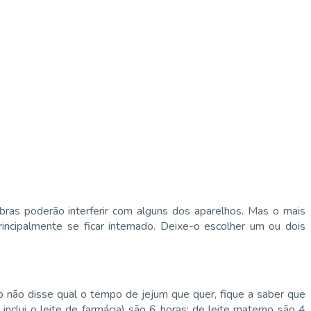
fibras poderão interferir com alguns dos aparelhos. Mas o mais
incipalmente se ficar internado. Deixe-o escolher um ou dois
ão não disse qual o tempo de jejum que quer, fique a saber que
nclui o leite de farmácia) são 6 horas; de leite materno são 4