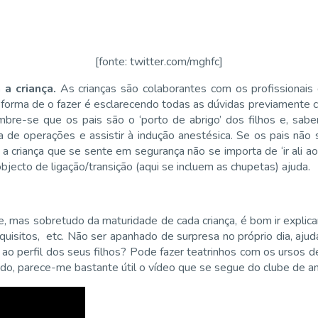
[fonte: twitter.com/mghfc]
 a criança.
As crianças são colaborantes com os profissionai
forma de o fazer é esclarecendo todas as dúvidas previamente co
bre-se que os pais são o ‘porto de abrigo’ dos filhos e, sabe
a de operações e assistir à indução anestésica. Se os pais nã
 criança que se sente em segurança não se importa de ‘ir ali ao
objecto de ligação/transição (aqui se incluem as chupetas) ajuda.
mas sobretudo da maturidade de cada criança, é bom ir explicand
quisitos, etc. Não ser apanhado de surpresa no próprio dia, aju
ao perfil dos seus filhos? Pode fazer teatrinhos com os ursos 
o, parece-me bastante útil o vídeo que se segue do clube de ane