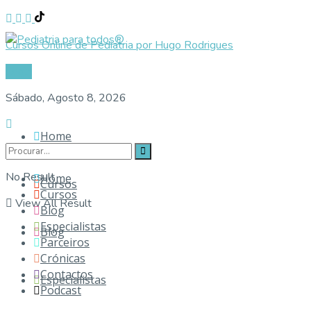
Cursos Online de Pediatria por Hugo Rodrigues
Login
Sábado, Agosto 8, 2026
Home
No Result
Home
Cursos
Cursos
View All Result
Blog
Especialistas
Blog
Parceiros
Crónicas
Contactos
Especialistas
Podcast