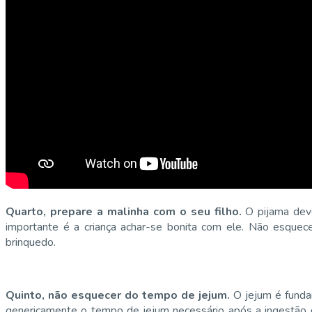
Quarto, prepare a malinha com o seu filho.
O pijama deve
importante é a criança achar-se bonita com ele. Não esquece
brinquedo.
Quinto, não esquecer do tempo de jejum.
O jejum é funda
genericamente o tempo de jejum necessário após a ingestão de 