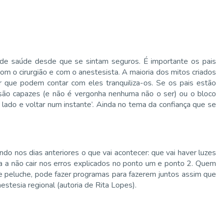
s de saúde desde que se sintam seguros. É importante os pais
m o cirurgião e com o anestesista. A maioria dos mitos criados
r que podem contar com eles tranquiliza-os. Se os pais estão
o são capazes (e não é vergonha nenhuma não o ser) ou o bloco
 lado e voltar num instante’. Ainda no tema da confiança que se
o nos dias anteriores o que vai acontecer: que vai haver luzes
da a não cair nos erros explicados no ponto um e ponto 2. Quem
de peluche, pode fazer programas para fazerem juntos assim que
stesia regional (autoria de Rita Lopes).