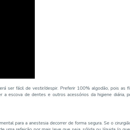
rá ser fácil de vestir/despir. Preferir 100% algodão, pois as 
r a escova de dentes e outros acessórios da higiene diária, pr
mental para a anestesia decorrer de forma segura. Se o cirurgi
uma refeição por mais leve que seja, sólida ou líquida (o que i