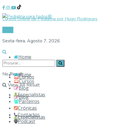
Cursos Online de Pediatria por Hugo Rodrigues
Login
Sexta-feira, Agosto 7, 2026
Home
No Result
Home
Cursos
Cursos
View All Result
Blog
Especialistas
Blog
Parceiros
Crónicas
Contactos
Especialistas
Podcast