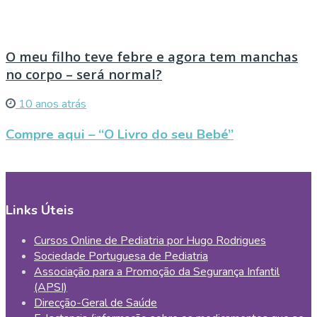
O meu filho teve febre e agora tem manchas
no corpo – será normal?
10 anos atrás
Compre aqui – “O Livro do seu Bebé”
Links Úteis
Cursos Online de Pediatria por Hugo Rodrigues
Sociedade Portuguesa de Pediatria
Associação para a Promoção da Segurança Infantil
(APSI)
Direcção-Geral de Saúde