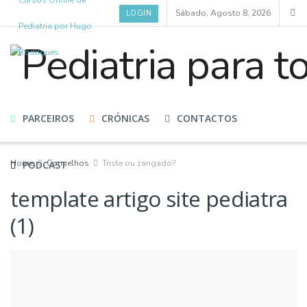
Cursos Online de
Sábado, Agosto 8, 2026
LOGIN
Pediatria por Hugo
Rodrigues
HOME
CURSOS
BLOG
ESPECIALISTAS
PARCEIROS
CRÓNICAS
CONTACTOS
Home
Conselhos
Triste ou zangado?
PODCAST
template artigo site pediatra
(1)