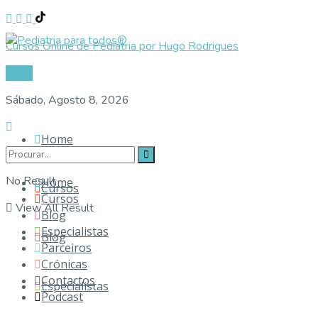
Cursos Online de Pediatria por Hugo Rodrigues
Login
Sábado, Agosto 8, 2026
Home
No Result
Home
Cursos
Cursos
View All Result
Blog
Especialistas
Blog
Parceiros
Crónicas
Contactos
Especialistas
Podcast