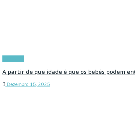
Conselhos
A partir de que idade é que os bebés podem en
Dezembro 15, 2025