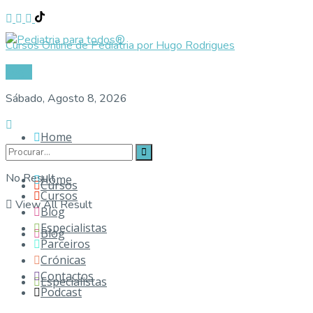
Cursos Online de Pediatria por Hugo Rodrigues
Login
Sábado, Agosto 8, 2026
Home
No Result
Home
Cursos
Cursos
View All Result
Blog
Especialistas
Blog
Parceiros
Crónicas
Contactos
Especialistas
Podcast