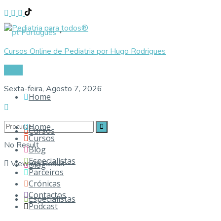
Português
▼
Cursos Online de Pediatria por Hugo Rodrigues
Login
Sexta-feira, Agosto 7, 2026
Home
Home
Cursos
Cursos
No Result
Blog
Especialistas
View All Result
Blog
Parceiros
Crónicas
Contactos
Especialistas
Podcast