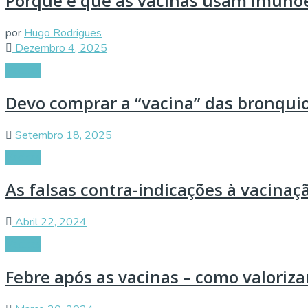
Porque é que as vacinas usam imuno
por
Hugo Rodrigues
Dezembro 4, 2025
Vacinas
Devo comprar a “vacina” das bronquio
Setembro 18, 2025
Vacinas
As falsas contra-indicações à vacinaç
Abril 22, 2024
Vacinas
Febre após as vacinas – como valoriza