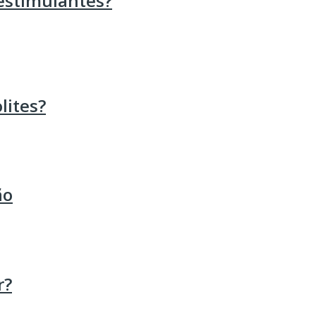
estimulantes?
lites?
ão
r?