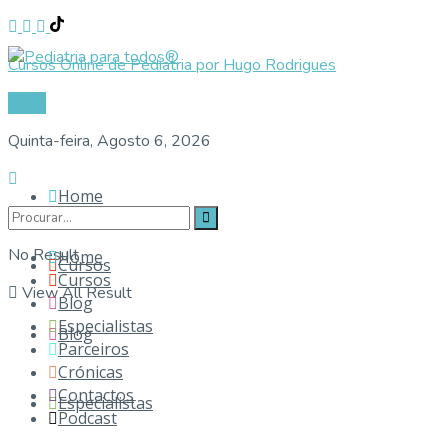
Cursos Online de Pediatria por Hugo Rodrigues
Login
Quinta-feira, Agosto 6, 2026
Home
No Result
Home
Cursos
Cursos
View All Result
Blog
Especialistas
Blog
Parceiros
Crónicas
Contactos
Especialistas
Podcast