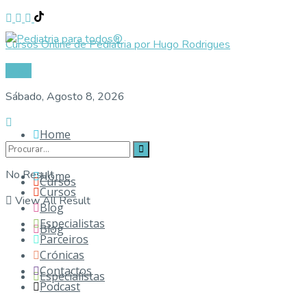
Cursos Online de Pediatria por Hugo Rodrigues
Login
Sábado, Agosto 8, 2026
Home
No Result
Home
Cursos
Cursos
View All Result
Blog
Especialistas
Blog
Parceiros
Crónicas
Contactos
Especialistas
Podcast