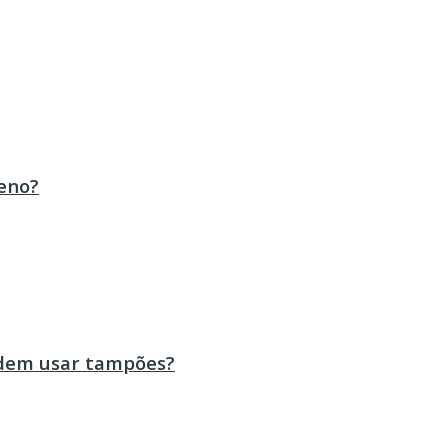
eno?
odem usar tampões?