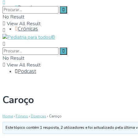
Parceiros
No Result
View All Result
Crónicas
Contactos
No Result
View All Result
Podcast
Caroço
Home
›
Fóruns
›
Doenças
›
Caroço
Este tópico contém 1 resposta, 2 utilizadores e foi actualizado pela última 