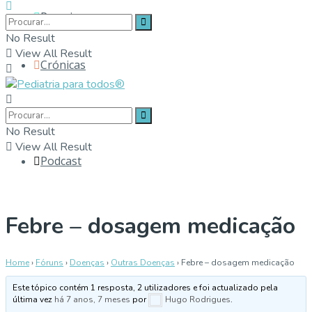
Parceiros
No Result
View All Result
Crónicas
Contactos
No Result
View All Result
Podcast
Febre – dosagem medicação
Home
›
Fóruns
›
Doenças
›
Outras Doenças
›
Febre – dosagem medicação
Este tópico contém 1 resposta, 2 utilizadores e foi actualizado pela
última vez
há 7 anos, 7 meses
por
Hugo Rodrigues
.