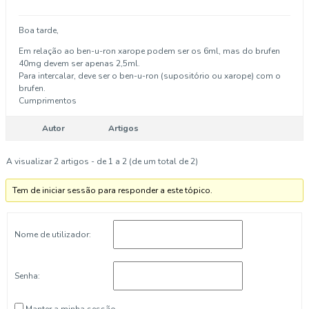
Boa tarde,
Em relação ao ben-u-ron xarope podem ser os 6ml, mas do brufen
40mg devem ser apenas 2,5ml.
Para intercalar, deve ser o ben-u-ron (supositório ou xarope) com o
brufen.
Cumprimentos
Autor
Artigos
A visualizar 2 artigos - de 1 a 2 (de um total de 2)
Tem de iniciar sessão para responder a este tópico.
Nome de utilizador:
Senha:
Manter a minha sessão