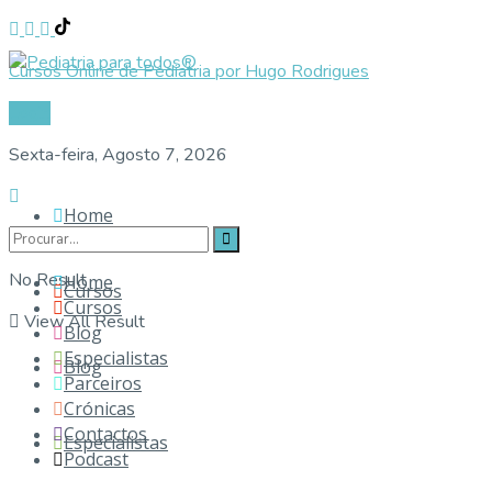
Cursos Online de Pediatria por Hugo Rodrigues
Login
Sexta-feira, Agosto 7, 2026
Home
No Result
Home
Cursos
Cursos
View All Result
Blog
Especialistas
Blog
Parceiros
Crónicas
Contactos
Especialistas
Podcast