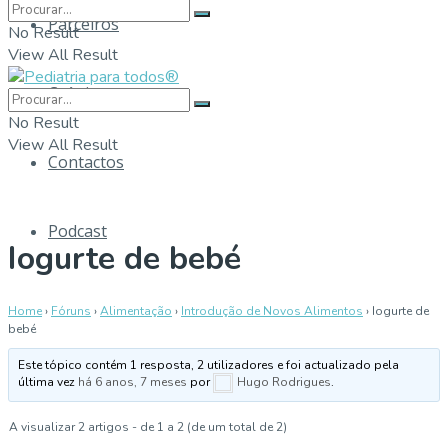
Parceiros
No Result
View All Result
Crónicas
No Result
View All Result
Contactos
Podcast
Iogurte de bebé
Home
›
Fóruns
›
Alimentação
›
Introdução de Novos Alimentos
›
Iogurte de
bebé
Este tópico contém 1 resposta, 2 utilizadores e foi actualizado pela
última vez
há 6 anos, 7 meses
por
Hugo Rodrigues
.
A visualizar 2 artigos - de 1 a 2 (de um total de 2)