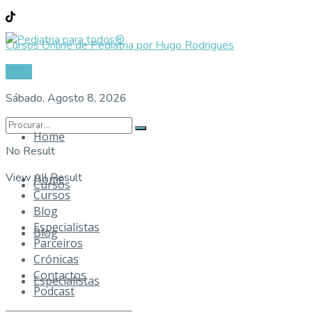
Cursos Online de Pediatria por Hugo Rodrigues
Login
Sábado, Agosto 8, 2026
Home
No Result
View All Result
Home
Cursos
Cursos
Blog
Especialistas
Blog
Parceiros
Crónicas
Contactos
Especialistas
Podcast