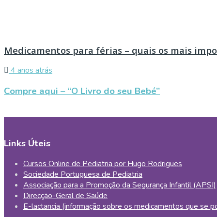
Medicamentos para férias – quais os mais imp
4 anos atrás
Compre aqui – “O Livro do seu Bebé”
Links Úteis
Cursos Online de Pediatria por Hugo Rodrigues
Sociedade Portuguesa de Pediatria
Associação para a Promoção da Segurança Infantil (APSI)
Direcção-Geral de Saúde
E-lactancia (informação sobre os medicamentos que se