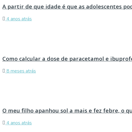
A partir de que idade é que as adolescentes p
4 anos atrás
Como calcular a dose de paracetamol e ibuprof
8 meses atrás
O meu filho apanhou sol a mais e fez febre, o q
4 anos atrás