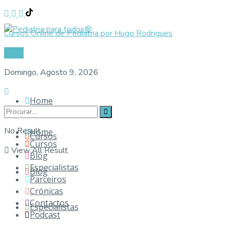
Cursos Online de Pediatria por Hugo Rodrigues
Login
Domingo, Agosto 9, 2026
Home
No Result
Home
Cursos
Cursos
View All Result
Blog
Especialistas
Blog
Parceiros
Crónicas
Contactos
Especialistas
Podcast