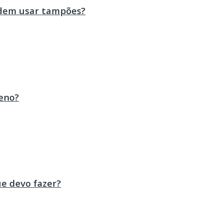
odem usar tampões?
eno?
ue devo fazer?