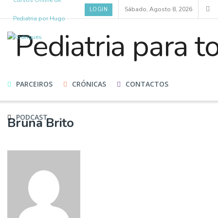
Cursos Online de
Sábado, Agosto 8, 2026
LOGIN
Pediatria por Hugo
Rodrigues
HOME
CURSOS
BLOG
ESPECIALISTAS
PARCEIROS
CRÓNICAS
CONTACTOS
PODCAST
Bruna Brito