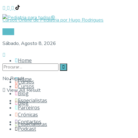
Cursos Online de Pediatria por Hugo Rodrigues
Login
Sábado, Agosto 8, 2026
Home
No Result
Home
Cursos
Cursos
View All Result
Blog
Especialistas
Blog
Parceiros
Crónicas
Contactos
Especialistas
Podcast