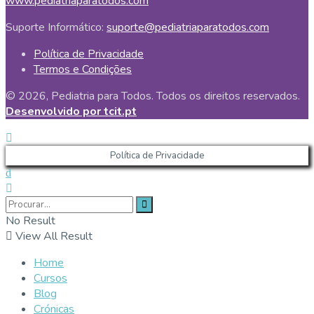
www.pediatriaparatodos.com
Suporte Informático:
suporte@pediatriaparatodos.com
Política de Privacidade
Termos e Condições
© 2026, Pediatria para Todos. Todos os direitos reservados.
Desenvolvido por tcit.pt
Política de Privacidade
No Result
View All Result
Home
Cursos
Blog
Crónicas