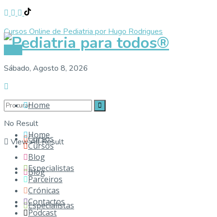
Cursos Online de Pediatria por Hugo Rodrigues
Pediat
Login
Sábado, Agosto 8, 2026
Home
No Result
Home
Cursos
View All Result
Cursos
Blog
Especialistas
Blog
Parceiros
Crónicas
Contactos
Especialistas
Podcast