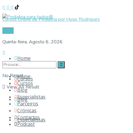
Cursos Online de Pediatria por Hugo Rodrigues
Login
Quinta-feira, Agosto 6, 2026
Home
No Result
Home
Cursos
Cursos
View All Result
Blog
Especialistas
Blog
Parceiros
Crónicas
Contactos
Especialistas
Podcast