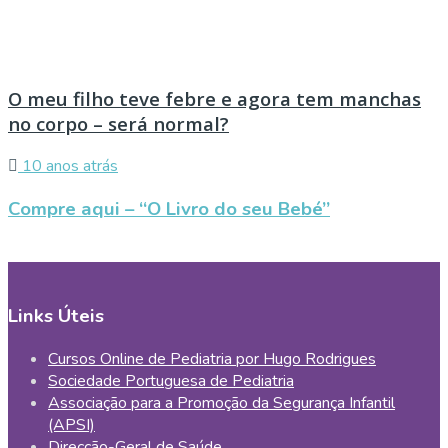
O meu filho teve febre e agora tem manchas
no corpo – será normal?
10 anos atrás
Compre aqui – “O Livro do seu Bebé”
Links Úteis
Cursos Online de Pediatria por Hugo Rodrigues
Sociedade Portuguesa de Pediatria
Associação para a Promoção da Segurança Infantil
(APSI)
Direcção-Geral de Saúde