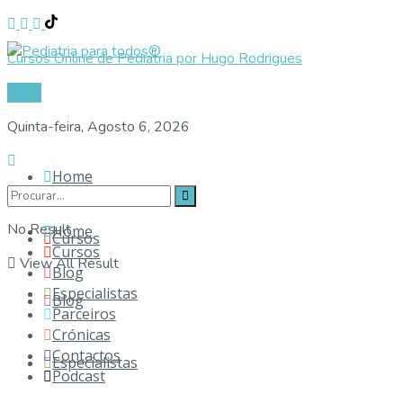
Cursos Online de Pediatria por Hugo Rodrigues
Login
Quinta-feira, Agosto 6, 2026
Home
No Result
Home
Cursos
Cursos
View All Result
Blog
Especialistas
Blog
Parceiros
Crónicas
Contactos
Especialistas
Podcast