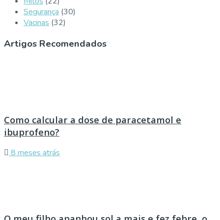
Mitos
(22)
Segurança
(30)
Vacinas
(32)
Artigos Recomendados
Como calcular a dose de paracetamol e
ibuprofeno?
8 meses atrás
O meu filho apanhou sol a mais e fez febre, o