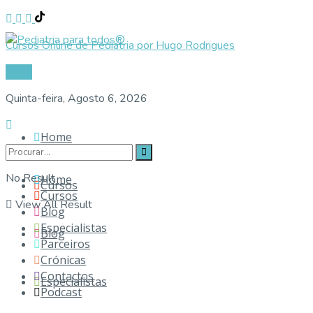
Cursos Online de Pediatria por Hugo Rodrigues
Login
Quinta-feira, Agosto 6, 2026
Home
No Result
Home
Cursos
Cursos
View All Result
Blog
Especialistas
Blog
Parceiros
Crónicas
Contactos
Especialistas
Podcast