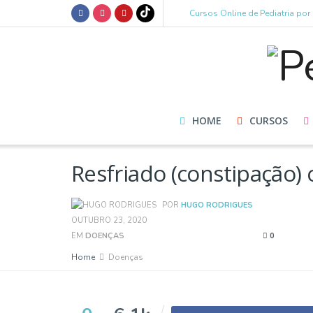
Cursos Online de Pediatria po
HOME
CURSOS
Resfriado (constipação) 
POR
HUGO RODRIGUES
OUTUBRO 23, 2020
EM
DOENÇAS
0
Home
Doenças