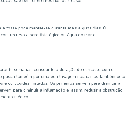
volução são bem diferentes nos dois casos:
 a tosse pode manter-se durante mais alguns dias. O
com recurso a soro fisiológico ou água do mar e,
urante semanas, consoante a duração do contacto com o
nto passa também por uma boa lavagem nasal, mas também pelo
s e corticoides inalados. Os primeiros servem para diminuir a
vem para diminuir a inflamação e, assim, reduzir a obstrução.
amento médico.