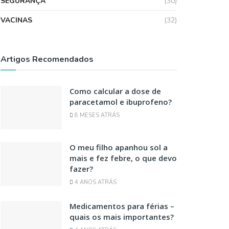
SEGURANÇA
(30)
VACINAS
(32)
Artigos Recomendados
Como calcular a dose de
paracetamol e ibuprofeno?
8 MESES ATRÁS
O meu filho apanhou sol a
mais e fez febre, o que devo
fazer?
4 ANOS ATRÁS
Medicamentos para férias –
quais os mais importantes?