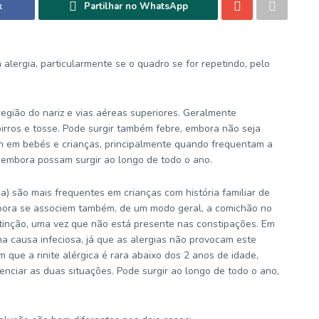
k
Partilhar no WhatsApp
alergia, particularmente se o quadro se for repetindo, pelo
região do nariz e vias aéreas superiores. Geralmente
irros e tosse. Pode surgir também febre, embora não seja
 em bebés e crianças, principalmente quando frequentam a
, embora possam surgir ao longo de todo o ano.
ca) são mais frequentes em crianças com história familiar de
bora se associem também, de um modo geral, a comichão no
istinção, uma vez que não está presente nas constipações. Em
ma causa infeciosa, já que as alergias não provocam este
m que a rinite alérgica é rara abaixo dos 2 anos de idade,
nciar as duas situações. Pode surgir ao longo de todo o ano,