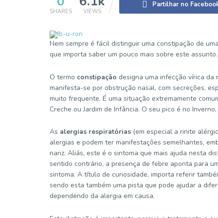
0
6.1k
Partilhar no Faceboo
SHARES
VIEWS
Nem sempre é fácil distinguir uma constipação de uma 
que importa saber um pouco mais sobre este assunto.
O termo
constipação
designa uma infecção vírica da 
manifesta-se por obstrução nasal, com secreções, esp
muito frequente. É uma situação extremamente comum
Creche ou Jardim de Infância. O seu pico é no Inverno
As
alergias respiratórias
(em especial a rinite alérgi
alergias e podem ter manifestações semelhantes, em
nariz. Aliás, este é o sintoma que mais ajuda nesta d
sentido contrário, a presença de febre aponta para u
sintoma. A título de curiosidade, importa referir també
sendo esta também uma pista que pode ajudar a difere
dependendo da alergia em causa.