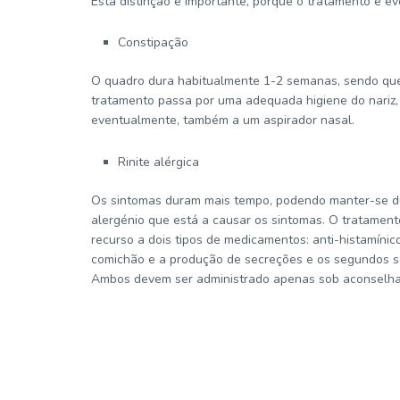
Esta distinção é importante, porque o tratamento e e
Constipação
O quadro dura habitualmente 1-2 semanas, sendo que
tratamento passa por uma adequada higiene do nariz, 
eventualmente, também a um aspirador nasal.
Rinite alérgica
Os sintomas duram mais tempo, podendo manter-se d
alergénio que está a causar os sintomas. O tratame
recurso a dois tipos de medicamentos: anti-histamínico
comichão e a produção de secreções e os segundos ser
Ambos devem ser administrado apenas sob aconselh