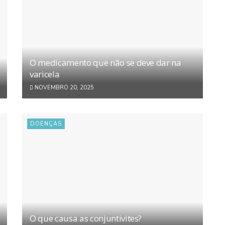
O medicamento que não se deve dar na
varicela
NOVEMBRO 20, 2025
DOENÇAS
O que causa as conjuntivites?