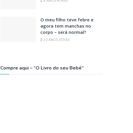
4 ANOS ATRÁS
O meu filho teve febre e
agora tem manchas no
corpo – será normal?
10 ANOS ATRÁS
Compre aqui – “O Livro do seu Bebé”