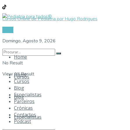
Cursos Online de Pediatria por Hugo Rodrigues
Login
Domingo, Agosto 9, 2026
Home
No Result
View All Result
Home
Cursos
Cursos
Blog
Especialistas
Blog
Parceiros
Crónicas
Contactos
Especialistas
Podcast