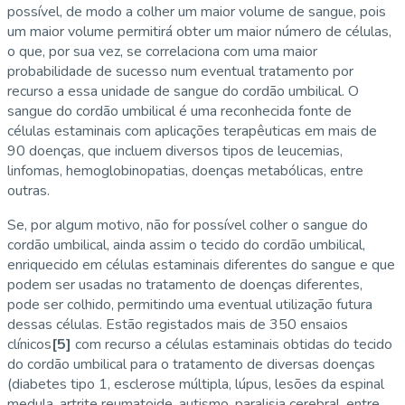
possível, de modo a colher um maior volume de sangue, pois
um maior volume permitirá obter um maior número de células,
o que, por sua vez, se correlaciona com uma maior
probabilidade de sucesso num eventual tratamento por
recurso a essa unidade de sangue do cordão umbilical. O
sangue do cordão umbilical é uma reconhecida fonte de
células estaminais com aplicações terapêuticas em mais de
90 doenças, que incluem diversos tipos de leucemias,
linfomas, hemoglobinopatias, doenças metabólicas, entre
outras.
Se, por algum motivo, não for possível colher o sangue do
cordão umbilical, ainda assim o tecido do cordão umbilical,
enriquecido em células estaminais diferentes do sangue e que
podem ser usadas no tratamento de doenças diferentes,
pode ser colhido, permitindo uma eventual utilização futura
dessas células. Estão registados mais de 350 ensaios
clínicos
[5]
com recurso a células estaminais obtidas do tecido
do cordão umbilical para o tratamento de diversas doenças
(diabetes tipo 1, esclerose múltipla, lúpus, lesões da espinal
medula, artrite reumatoide, autismo, paralisia cerebral, entre