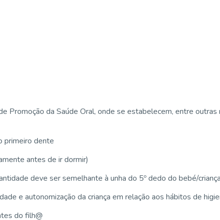
de Promoção da Saúde Oral, onde se estabelecem, entre outras 
o primeiro dente
amente antes de ir dormir)
quantidade deve ser semelhante à unha do 5º dedo do bebé/crianç
ade e autonomização da criança em relação aos hábitos de higien
ntes do filh@