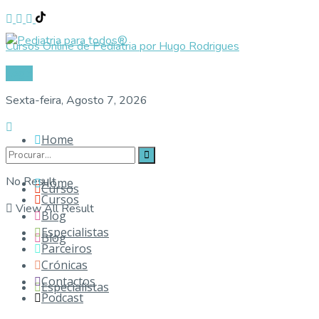
Cursos Online de Pediatria por Hugo Rodrigues
Login
Sexta-feira, Agosto 7, 2026
Home
No Result
Home
Cursos
Cursos
View All Result
Blog
Especialistas
Blog
Parceiros
Crónicas
Contactos
Especialistas
Podcast