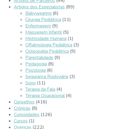
Artigos de Parceiros
(44)
Artigos dos Especialistas
(89)
Babywearing
(6)
Cirurgia Pediátrica
(11)
Enfermagem
(9)
Massagem Infantil
(5)
Motricidade Humana
(1)
Oftalmologia Pediátrica
(3)
Osteopatia Pediátrica
(9)
Parentalidade
(9)
Pedagogia
(8)
Psicologia
(6)
Segurança Rodoviária
(3)
Sono
(11)
Terapia da Fala
(4)
Terapia Ocupacional
(4)
Conselhos
(416)
Crónicas
(8)
Curiosidades
(126)
Cursos
(1)
Doenças
(222)