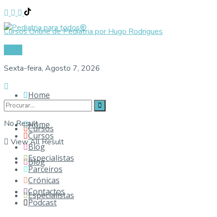
Cursos Online de Pediatria por Hugo Rodrigues
Login
Sexta-feira, Agosto 7, 2026
Home
No Result
Home
Cursos
Cursos
View All Result
Blog
Especialistas
Blog
Parceiros
Crónicas
Contactos
Especialistas
Podcast