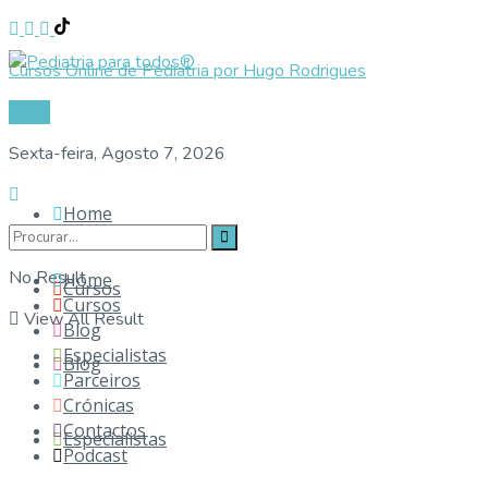
Cursos Online de Pediatria por Hugo Rodrigues
Login
Sexta-feira, Agosto 7, 2026
Home
No Result
Home
Cursos
Cursos
View All Result
Blog
Especialistas
Blog
Parceiros
Crónicas
Contactos
Especialistas
Podcast