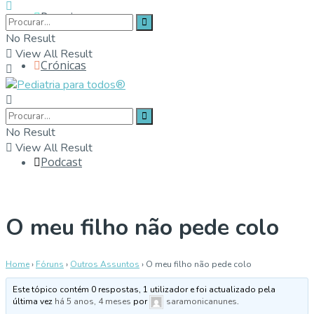
Parceiros
No Result
View All Result
Crónicas
Contactos
No Result
View All Result
Podcast
O meu filho não pede colo
Home
›
Fóruns
›
Outros Assuntos
›
O meu filho não pede colo
Este tópico contém 0 respostas, 1 utilizador e foi actualizado pela
última vez
há 5 anos, 4 meses
por
saramonicanunes
.