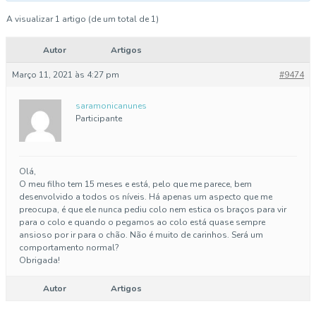
A visualizar 1 artigo (de um total de 1)
Autor
Artigos
Março 11, 2021 às 4:27 pm
#9474
saramonicanunes
Participante
Olá,
O meu filho tem 15 meses e está, pelo que me parece, bem
desenvolvido a todos os níveis. Há apenas um aspecto que me
preocupa, é que ele nunca pediu colo nem estica os braços para vir
para o colo e quando o pegamos ao colo está quase sempre
ansioso por ir para o chão. Não é muito de carinhos. Será um
comportamento normal?
Obrigada!
Autor
Artigos