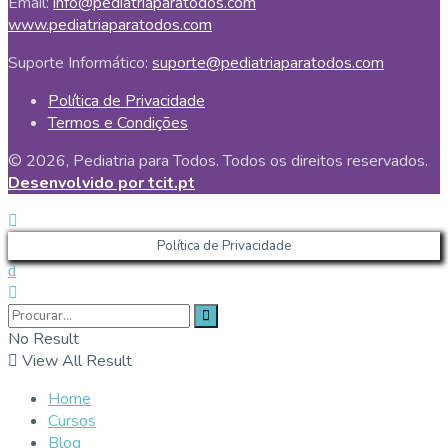
Email:
info@pediatriaparatodos.com
www.pediatriaparatodos.com
Suporte Informático:
suporte@pediatriaparatodos.com
Política de Privacidade
Termos e Condições
© 2026, Pediatria para Todos. Todos os direitos reservados.
Desenvolvido por tcit.pt
Política de Privacidade
No Result
View All Result
Home
Cursos
Blog