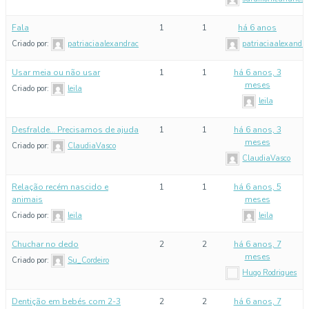
Fala
1
1
há 6 anos
Criado por:
patriaciaalexandrac
patriaciaalexandr
Usar meia ou não usar
1
1
há 6 anos, 3
meses
Criado por:
leila
leila
Desfralde… Precisamos de ajuda
1
1
há 6 anos, 3
meses
Criado por:
ClaudiaVasco
ClaudiaVasco
Relação recém nascido e
1
1
há 6 anos, 5
animais
meses
Criado por:
leila
leila
Chuchar no dedo
2
2
há 6 anos, 7
meses
Criado por:
Su_Cordeiro
Hugo Rodrigues
Dentição em bebés com 2-3
2
2
há 6 anos, 7