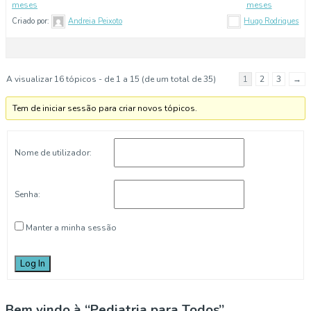
meses
meses
Criado por:
Andreia Peixoto
Hugo Rodrigues
A visualizar 16 tópicos - de 1 a 15 (de um total de 35)
1
2
3
→
Tem de iniciar sessão para criar novos tópicos.
Nome de utilizador:
Senha:
Manter a minha sessão
Log In
Bem vindo à “Pediatria para Todos”