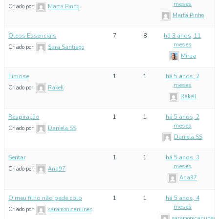
meses
Criado por:
Marta Pinho
Marta Pinho
Óleos Essenciais
7
8
há 3 anos, 11
meses
Criado por:
Sara Santiago
Miraa
Fimose
1
1
há 5 anos, 2
meses
Criado por:
Rakell
Rakell
Respiração
1
1
há 5 anos, 2
meses
Criado por:
Daniela.SS
Daniela.SS
Sentar
1
1
há 5 anos, 3
meses
Criado por:
Ana97
Ana97
O meu filho não pede colo
1
1
há 5 anos, 4
meses
Criado por:
saramonicanunes
saramonicanunes