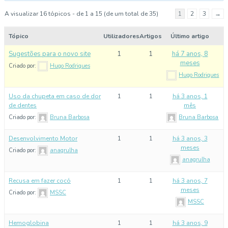
A visualizar 16 tópicos - de 1 a 15 (de um total de 35)
1
2
3
→
Tópico
Utilizadores
Artigos
Último artigo
Sugestões para o novo site
1
1
há 7 anos, 8
meses
Criado por:
Hugo Rodrigues
Hugo Rodrigues
Uso da chupeta em caso de dor
1
1
há 3 anos, 1
de dentes
mês
Criado por:
Bruna Barbosa
Bruna Barbosa
Desenvolvimento Motor
1
1
há 3 anos, 3
meses
Criado por:
anagrulha
anagrulha
Recusa em fazer cocó
1
1
há 3 anos, 7
meses
Criado por:
MSSC
MSSC
Hemoglobina
1
1
há 3 anos, 9