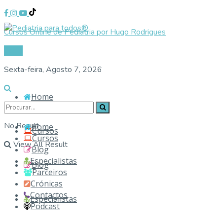
Cursos Online de Pediatria por Hugo Rodrigues
Login
Sexta-feira, Agosto 7, 2026
Home
No Result
Home
Cursos
Cursos
View All Result
Blog
Especialistas
Blog
Parceiros
Crónicas
Contactos
Especialistas
Podcast