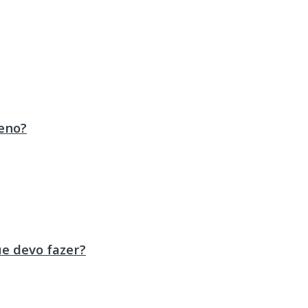
eno?
ue devo fazer?