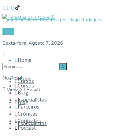
Cursos Online de Pediatria por Hugo Rodrigues
Login
Sexta-feira, Agosto 7, 2026
Home
No Result
Home
Cursos
Cursos
View All Result
Blog
Especialistas
Blog
Parceiros
Crónicas
Contactos
Especialistas
Podcast