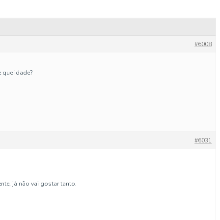
#6008
e que idade?
#6031
te, já não vai gostar tanto.