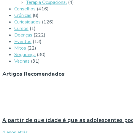
Terapia Ocupacional
(4)
Conselhos
(416)
Crónicas
(8)
Curiosidades
(126)
Cursos
(1)
Doenças
(222)
Eventos
(13)
Mitos
(22)
Segurança
(30)
Vacinas
(31)
Artigos Recomendados
A partir de que idade é que as adolescentes p
4 anos atrás