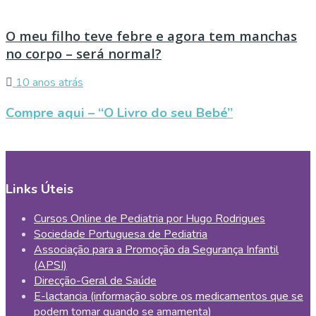
O meu filho teve febre e agora tem manchas
no corpo – será normal?
10 anos atrás
Compre aqui – “O Livro do seu Bebé”
Links Úteis
Cursos Online de Pediatria por Hugo Rodrigues
Sociedade Portuguesa de Pediatria
Associação para a Promoção da Segurança Infantil
(APSI)
Direcção-Geral de Saúde
E-lactancia (informação sobre os medicamentos que se
podem tomar quando se amamenta)