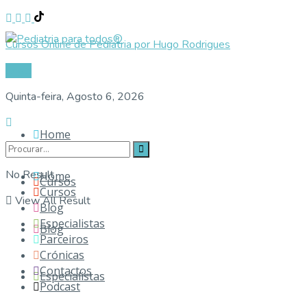
Cursos Online de Pediatria por Hugo Rodrigues
Login
Quinta-feira, Agosto 6, 2026
Home
No Result
Home
Cursos
Cursos
View All Result
Blog
Especialistas
Blog
Parceiros
Crónicas
Contactos
Especialistas
Podcast