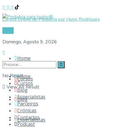
Cursos Online de Pediatria por Hugo Rodrigues
Login
Domingo, Agosto 9, 2026
Home
No Result
Home
Cursos
Cursos
View All Result
Blog
Especialistas
Blog
Parceiros
Crónicas
Contactos
Especialistas
Podcast