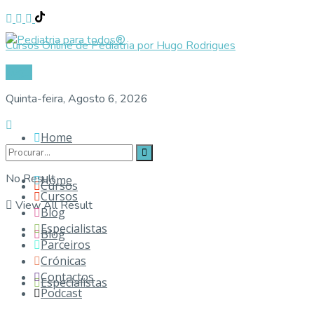
Cursos Online de Pediatria por Hugo Rodrigues
Login
Quinta-feira, Agosto 6, 2026
Home
No Result
Home
Cursos
Cursos
View All Result
Blog
Especialistas
Blog
Parceiros
Crónicas
Contactos
Especialistas
Podcast