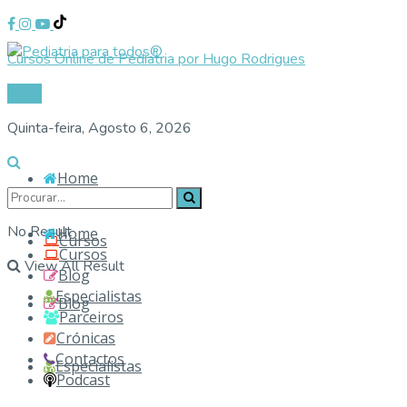
Cursos Online de Pediatria por Hugo Rodrigues
Login
Quinta-feira, Agosto 6, 2026
Home
No Result
Home
Cursos
Cursos
View All Result
Blog
Especialistas
Blog
Parceiros
Crónicas
Contactos
Especialistas
Podcast