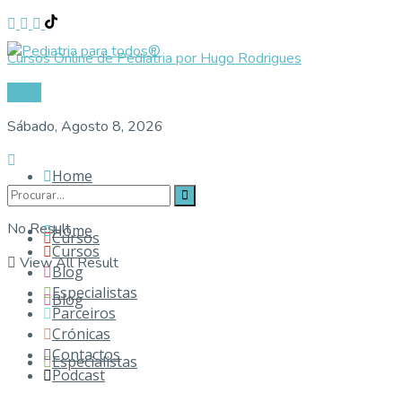
Cursos Online de Pediatria por Hugo Rodrigues
Login
Sábado, Agosto 8, 2026
Home
No Result
Home
Cursos
Cursos
View All Result
Blog
Especialistas
Blog
Parceiros
Crónicas
Contactos
Especialistas
Podcast