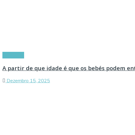
Conselhos
A partir de que idade é que os bebés podem en
Dezembro 15, 2025