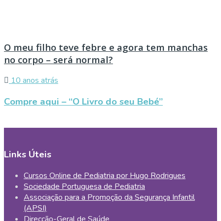
O meu filho teve febre e agora tem manchas
no corpo – será normal?
10 anos atrás
Compre aqui – “O Livro do seu Bebé”
Links Úteis
Cursos Online de Pediatria por Hugo Rodrigues
Sociedade Portuguesa de Pediatria
Associação para a Promoção da Segurança Infantil
(APSI)
Direcção-Geral de Saúde