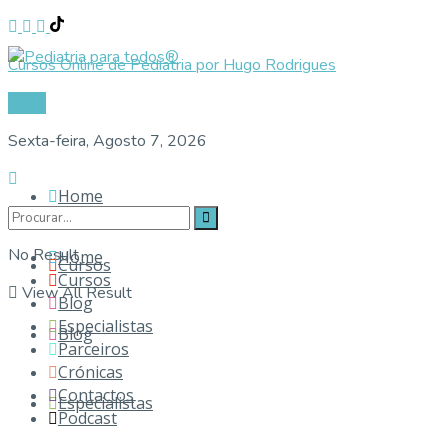
Cursos Online de Pediatria por Hugo Rodrigues
Login
Sexta-feira, Agosto 7, 2026
Home
No Result
Home
Cursos
Cursos
View All Result
Blog
Especialistas
Blog
Parceiros
Crónicas
Contactos
Especialistas
Podcast