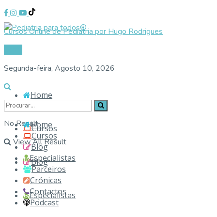
Cursos Online de Pediatria por Hugo Rodrigues
Login
Segunda-feira, Agosto 10, 2026
Home
No Result
Home
Cursos
Cursos
View All Result
Blog
Especialistas
Blog
Parceiros
Crónicas
Contactos
Especialistas
Podcast