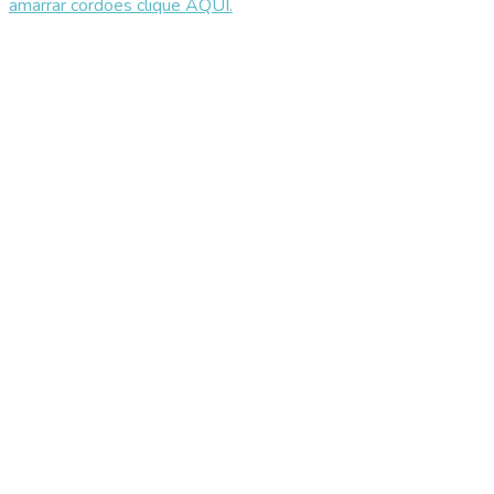
amarrar cordões clique AQUI.