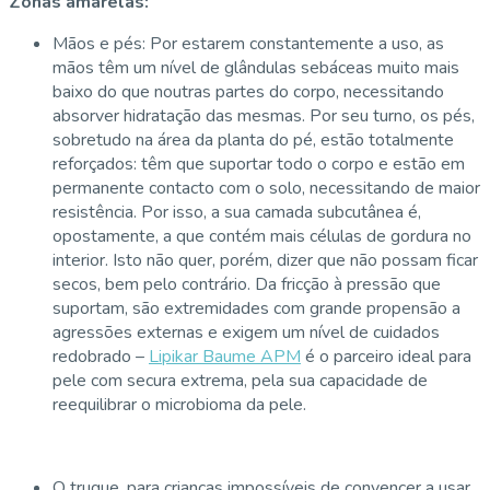
Zonas amarelas:
Mãos e pés: Por estarem constantemente a uso, as
mãos têm um nível de glândulas sebáceas muito mais
baixo do que noutras partes do corpo, necessitando
absorver hidratação das mesmas. Por seu turno, os pés,
sobretudo na área da planta do pé, estão totalmente
reforçados: têm que suportar todo o corpo e estão em
permanente contacto com o solo, necessitando de maior
resistência. Por isso, a sua camada subcutânea é,
opostamente, a que contém mais células de gordura no
interior. Isto não quer, porém, dizer que não possam ficar
secos, bem pelo contrário. Da fricção à pressão que
suportam, são extremidades com grande propensão a
agressões externas e exigem um nível de cuidados
redobrado –
Lipikar Baume APM
é o parceiro ideal para
pele com secura extrema, pela sua capacidade de
reequilibrar o microbioma da pele.
O truque, para crianças impossíveis de convencer a usar