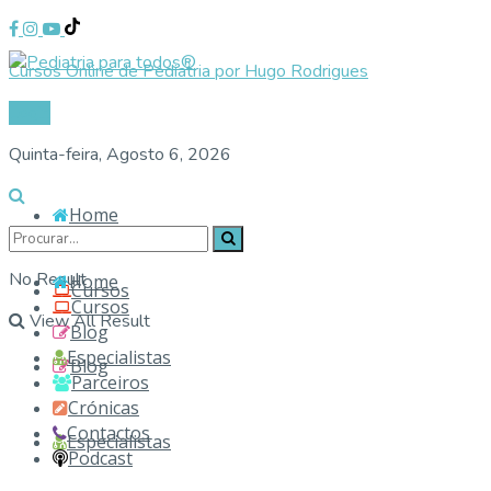
Cursos Online de Pediatria por Hugo Rodrigues
Login
Quinta-feira, Agosto 6, 2026
Home
No Result
Home
Cursos
Cursos
View All Result
Blog
Especialistas
Blog
Parceiros
Crónicas
Contactos
Especialistas
Podcast