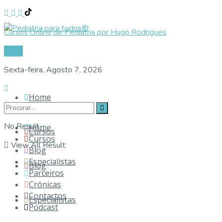
Cursos Online de Pediatria por Hugo Rodrigues
Login
Sexta-feira, Agosto 7, 2026
Home
No Result
Home
Cursos
Cursos
View All Result
Blog
Especialistas
Blog
Parceiros
Crónicas
Contactos
Especialistas
Podcast