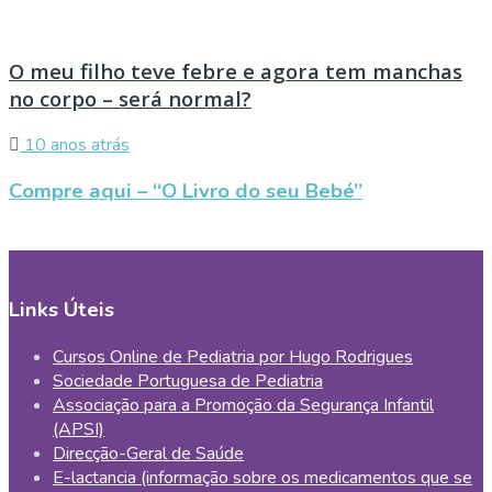
O meu filho teve febre e agora tem manchas
no corpo – será normal?
10 anos atrás
Compre aqui – “O Livro do seu Bebé”
Links Úteis
Cursos Online de Pediatria por Hugo Rodrigues
Sociedade Portuguesa de Pediatria
Associação para a Promoção da Segurança Infantil
(APSI)
Direcção-Geral de Saúde
E-lactancia (informação sobre os medicamentos que se